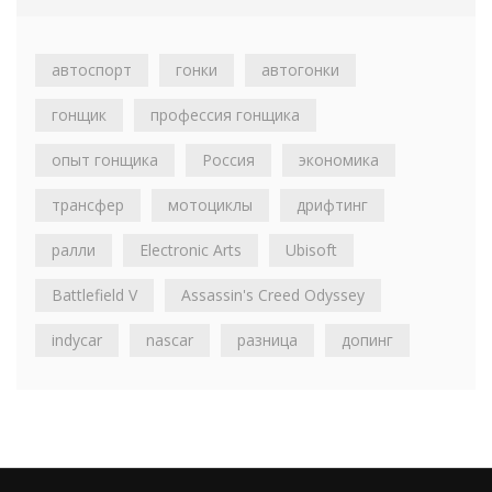
автоспорт
гонки
автогонки
гонщик
профессия гонщика
опыт гонщика
Россия
экономика
трансфер
мотоциклы
дрифтинг
ралли
Electronic Arts
Ubisoft
Battlefield V
Assassin's Creed Odyssey
indycar
nascar
разница
допинг