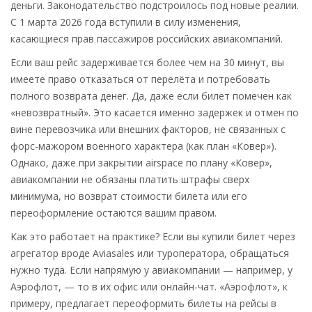
деньги. Законодательство подстроилось под новые реалии.
С 1 марта 2026 года вступили в силу изменения,
касающиеся прав пассажиров российских авиакомпаний.
Если ваш рейс задерживается более чем на 30 минут, вы
имеете право отказаться от перелёта и потребовать
полного возврата денег. Да, даже если билет помечен как
«невозвратный». Это касается именно задержек и отмен по
вине перевозчика или внешних факторов, не связанных с
форс-мажором военного характера (как план «Ковер»).
Однако, даже при закрытии airspace по плану «Ковер»,
авиакомпании не обязаны платить штрафы сверх
минимума, но возврат стоимости билета или его
переоформление остаются вашим правом.
Как это работает на практике? Если вы купили билет через
агрегатор вроде
Aviasales
или туроператора, обращаться
нужно туда. Если напрямую у авиакомпании — например, у
Аэрофлот
, — то в их офис или онлайн-чат. «Аэрофлот», к
примеру, предлагает переоформить билеты на рейсы в