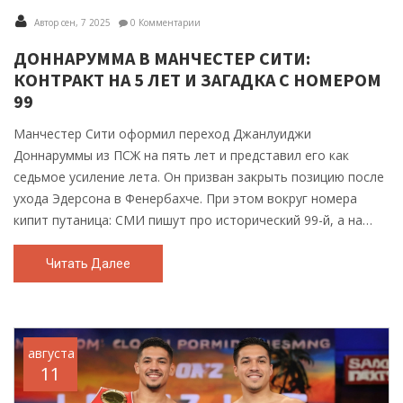
Автор сен, 7 2025
0 Комментарии
ДОННАРУММА В МАНЧЕСТЕР СИТИ:
КОНТРАКТ НА 5 ЛЕТ И ЗАГАДКА С НОМЕРОМ
99
Манчестер Сити оформил переход Джанлуиджи
Доннаруммы из ПСЖ на пять лет и представил его как
седьмое усиление лета. Он призван закрыть позицию после
ухода Эдерсона в Фенербахче. При этом вокруг номера
кипит путаница: СМИ пишут про исторический 99-й, а на
сайте клуба значится 25-й. Вратарская линия у Сити теперь
из трех новичков: Траффорд, Беттинелли и Доннарумма.
Читать Далее
августа
11