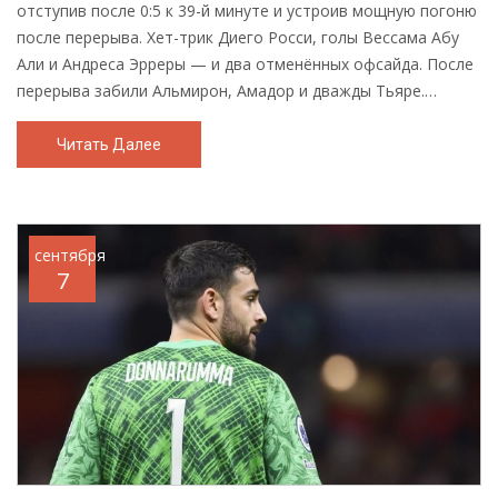
отступив после 0:5 к 39-й минуте и устроив мощную погоню
после перерыва. Хет-трик Диего Росси, голы Вессама Абу
Али и Андреса Эрреры — и два отменённых офсайда. После
перерыва забили Альмирон, Амадор и дважды Тьяре.
Алексей Миранчук вышел на замену в фазе камбэка, но
сравнять счет не удалось.
Читать Далее
сентября
7