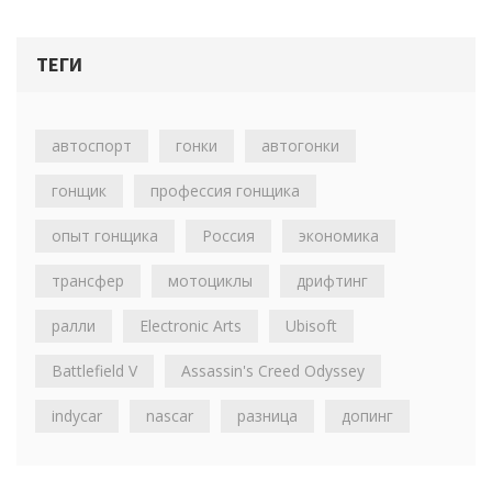
ТЕГИ
автоспорт
гонки
автогонки
гонщик
профессия гонщика
опыт гонщика
Россия
экономика
трансфер
мотоциклы
дрифтинг
ралли
Electronic Arts
Ubisoft
Battlefield V
Assassin's Creed Odyssey
indycar
nascar
разница
допинг