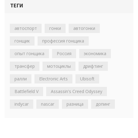
ТЕГИ
автоспорт
гонки
автогонки
гонщик
профессия гонщика
опыт гонщика
Россия
экономика
трансфер
мотоциклы
дрифтинг
ралли
Electronic Arts
Ubisoft
Battlefield V
Assassin's Creed Odyssey
indycar
nascar
разница
допинг