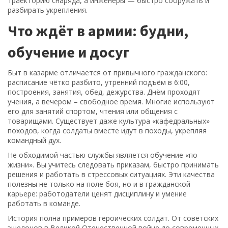
траекторию снаряда, а инженеры — быстро сооружать и
разбирать укрепления.
Что ждёт в армии: будни,
обучение и досуг
Быт в казарме отличается от привычного гражданского:
расписание чётко разбито, утренний подъём в 6:00,
построения, занятия, обед, дежурства. Днём проходят
учения, а вечером – свободное время. Многие используют
его для занятий спортом, чтения или общения с
товарищами. Существует даже культура «кафедральных»
походов, когда солдаты вместе идут в походы, укрепляя
командный дух.
Не обходимой частью службы является обучение «по
жизни». Вы учитесь следовать приказам, быстро принимать
решения и работать в стрессовых ситуациях. Эти качества
полезны не только на поле боя, но и в гражданской
карьере: работодатели ценят дисциплину и умение
работать в команде.
История полна примеров героических солдат. От советских
эшелонов в Великой Отечественной войне до современных