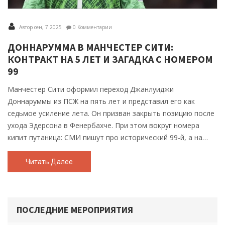
Автор сен, 7 2025
0 Комментарии
ДОННАРУММА В МАНЧЕСТЕР СИТИ:
КОНТРАКТ НА 5 ЛЕТ И ЗАГАДКА С НОМЕРОМ
99
Манчестер Сити оформил переход Джанлуиджи
Доннаруммы из ПСЖ на пять лет и представил его как
седьмое усиление лета. Он призван закрыть позицию после
ухода Эдерсона в Фенербахче. При этом вокруг номера
кипит путаница: СМИ пишут про исторический 99-й, а на
сайте клуба значится 25-й. Вратарская линия у Сити теперь
из трех новичков: Траффорд, Беттинелли и Доннарумма.
Читать Далее
ПОСЛЕДНИЕ МЕРОПРИЯТИЯ