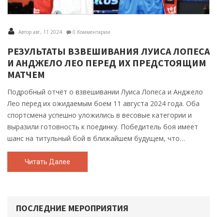
Автор авг, 11 2024
0 Комментарии
РЕЗУЛЬТАТЫ ВЗВЕШИВАНИЯ ЛУИСА ЛОПЕСА
И АНДЖЕЛО ЛЕО ПЕРЕД ИХ ПРЕДСТОЯЩИМ
МАТЧЕМ
Подробный отчёт о взвешивании Луиса Лопеса и Анджело
Лео перед их ожидаемым боем 11 августа 2024 года. Оба
спортсмена успешно уложились в весовые категории и
выразили готовность к поединку. Победитель боя имеет
шанс на титульный бой в ближайшем будущем, что
вызывает большой интерес среди болельщиков и
аналитиков.
Читать Далее
ПОСЛЕДНИЕ МЕРОПРИЯТИЯ