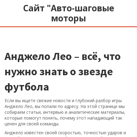
Сайт "Авто-шаговые
моторы
Анджело Лео – всё, что
нужно знать о звезде
футбола
Если вы ищете свежие новости и глубокий разбор игры
Анджело Лео, вы попали по адресу. На этой странице мы
собираем статьи, интервью и аналитические материалы,
которые помогут понять, почему этот нападающий так
ценен для своей команды.
Анджело известен своей скоростью, точностью ударов и