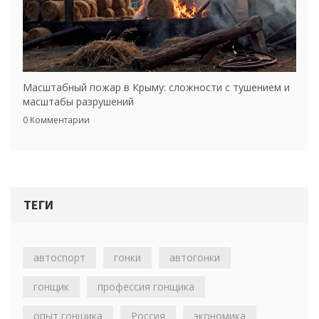
Масштабный пожар в Крыму: сложности с тушением и
масштабы разрушений
0 Комментарии
ТЕГИ
автоспорт
гонки
автогонки
гонщик
профессия гонщика
опыт гонщика
Россия
экономика